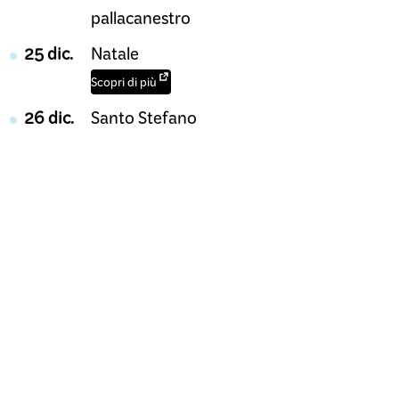
pallacanestro
25 dic.
Natale
Scopri di più
26 dic.
Santo Stefano