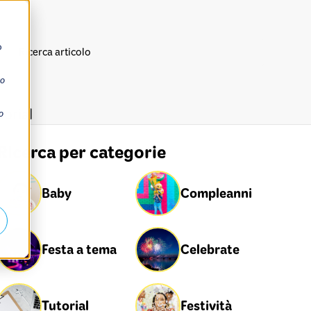
ò
so
torial
o
Ricerca per categorie
Baby
Compleanni
Festa a tema
Celebrate
Tutorial
Festività