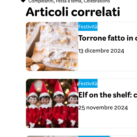
,
,
Compleanni
Festa a tema
Celebrations
Articoli correlati
Festività
Torrone fatto in c
13 dicembre 2024
Festività
Elf on the shelf: 
25 novembre 2024